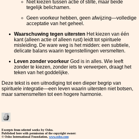
Niet kiezen tussen actie of stilte, maar beide
tegelijk belichamen.
Geen voorkeur hebben, geen afwijzing—volledige
acceptatie van het geheel.
Waarschuwing tegen uitersten
Het kiezen van één
kant (alleen actie of alleen rust) leidt tot spirituele
misleiding. De ware weg is het midden: een subtiele,
delicate balans waarin tegenstellingen versmelten.
Leven zonder voorkeur
God is in alles. Wie leeft
zonder te kiezen, zonder iets te verwerpen, draagt het
teken van het goddelijke.
Deze tekst is een uitnodiging tot een dieper begrip van
spirituele integratie—een leven waarin uitersten niet botsen,
maar samensmelten tot een hogere harmonie.
Excerpts from selected works by Osho.
Published here with permission of the copyright owner:
© Osho International Foundation,
www.osho.com