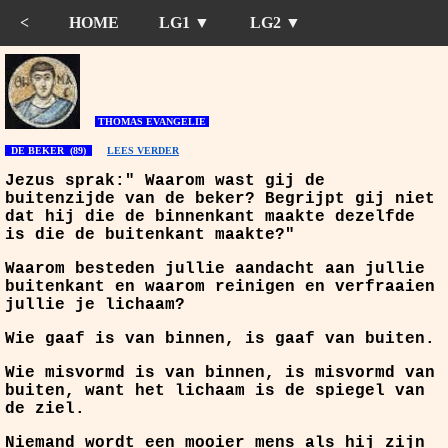
<
HOME
LG1 ▼
LG2 ▼
THOMAS EVANGELIE
DE BEKER (89)
LEES VERDER
J
ezus sprak:" Waarom wast gij de
buitenzijde van de beker? Begrijpt gij niet
dat hij die de binnenkant maakte dezelfde
is die de buitenkant maakte?"
Waarom besteden jullie aandacht aan jullie
buitenkant en waarom reinigen en verfraaien
jullie je lichaam?
Wie gaaf is van binnen, is gaaf van buiten.
Wie misvormd is van binnen, is misvormd van
buiten, want het lichaam is de spiegel van
de ziel.
Niemand wordt een mooier mens als hij zijn