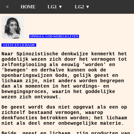
<
HOME
LG1 ▼
LG2 ▼
SPINOZA: GOD-WERELD-LEVEN
GEEST EN LICHAAM
Naar Spinozistische denkwijze kenmerkt het
goddelijk wezen zich door het vermogen tot
zelfontplooiing als eeuwig 'worden' en
'bewegen' en derhalve kunnen ook de
openbaringswijzen Gods, gelijk geest en
lichaam zijn, niet anders worden begrepen
dan als momenten in het wordings- en
bewegingsproces, waarin het goddelijke
wezen zich ontvouwt.
De geest wordt dus niet opgevat als een op
zichzelf bestaand vermogen, waarop
denkfuncties betrokken worden; het lichaam
niet als deel ener onbewegelijke materie.
Beide, geest en lichaam, zijn producten van