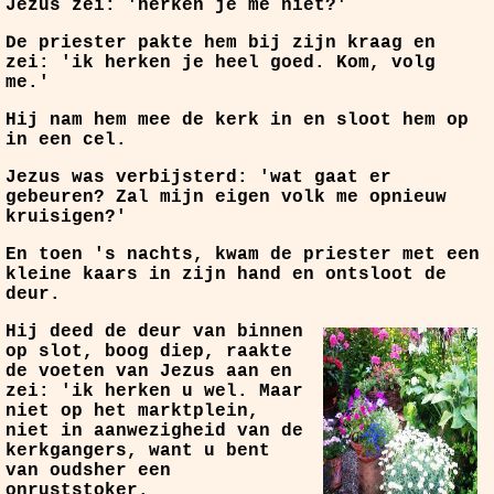
Jezus zei: 'herken je me niet?'
De priester pakte hem bij zijn kraag en
zei: 'ik herken je heel goed. Kom, volg
me.'
Hij nam hem mee de kerk in en sloot hem op
in een cel.
Jezus was verbijsterd: 'wat gaat er
gebeuren? Zal mijn eigen volk me opnieuw
kruisigen?'
En toen 's nachts, kwam de priester met een
kleine kaars in zijn hand en ontsloot de
deur.
Hij deed de deur van binnen
op slot, boog diep, raakte
de voeten van Jezus aan en
zei: 'ik herken u wel. Maar
niet op het marktplein,
niet in aanwezigheid van de
kerkgangers, want u bent
van oudsher een
onruststoker.