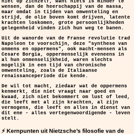
niet op zichzelf, want niets is minder te
wensen, dan de heerschappij van de massa,
maar omdat in tijden van omwenteling en
strijd, de olie boven komt drijven, latente
krachten loskomen, grote persoonlijkheden
gelegenheid vinden zich hun weg te banen.
Uit de wanorde van de Franse revolutie trad
Napoleon te voorschijn, deze "synthese van
onmens en oppermens", ook macht-mensen als
Cesare Borgia, oppermenselijk eveneens in
al hun onmenselijkheid, waren slechts
mogelijk in een tijd van chronische
omwenteling, zoals de Italiaanse
renaissanceperiode die kende.
De wil tot macht, ziedaar wat de oppermens
kenmerkt, die niet vraagt naar goed en
kwaad, zich niet bekommert om lust of leed,
die leeft met al zijn krachten, al zijn
vermogens, die leeft en alles in dienst van
dit ene - alles vertegenwoordigende - leven
stelt.
⚡ Kernpunten uit Nietzsche’s filosofie van de