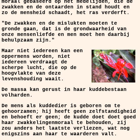
moraal gebaseerd op het medelijden, die de
zwakken en de ontaarden in stand houdt en
zo de mensheid schaadt, het ras verderft.
"De zwakken en de mislukten moeten te
gronde gaan, dat is de grondwaarheid van
onze mensenliefde en men moet hen daarbij
behulpzaam zijn."
Maar niet iedereen kan een
oppermens worden, niet
iedereen verdraagt de
scherpe lucht, die op de
hoogvlakte van deze
levenshouding waait.
De massa kan gerust in haar kuddebestaan
volharden.
De mens als kuddedier is geboren om te
gehoorzamen; hij heeft geen zelfstandigheid
en behoeft er geen; de kudde doet doet goed
haar zwakkelingenmoraal te behouden, zij
zou anders het laatste verliezen, wat nog
enigszins aan haar te waarderen valt.