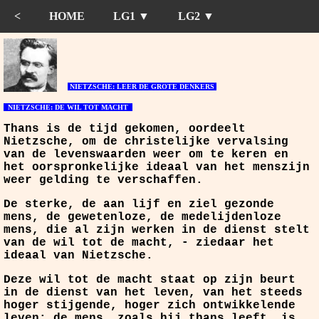
<
HOME
LG1 ▼
LG2 ▼
NIETZSCHE: LEER DE GROTE DENKERS
NIETZSCHE: DE WIL TOT MACHT
Thans is de tijd gekomen, oordeelt
Nietzsche, om de christelijke vervalsing
van de levenswaarden weer om te keren en
het oorspronkelijke ideaal van het menszijn
weer gelding te verschaffen.
De sterke, de aan lijf en ziel gezonde
mens, de gewetenloze, de medelijdenloze
mens, die al zijn werken in de dienst stelt
van de wil tot de macht, - ziedaar het
ideaal van Nietzsche.
Deze wil tot de macht staat op zijn beurt
in de dienst van het leven, van het steeds
hoger stijgende, hoger zich ontwikkelende
leven: de mens, zoals hij thans leeft, is