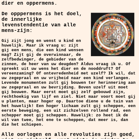
dier en oppermens.
De opppermens is het doel,
de innerlijke
levenstendentie van alle
mens-zijn:
Gij zijt jong en wenst u kind en
huwelijk. Maar ik vraag u: zijt
gij een mens, die een kind wensen
mag? Zijt gij de overwinnaar, de
zelfbedwinger, de gebieder van de
zinnen, de heer van uw deugden? Aldus vraag ik u. Of
spreekt uit uw wens het dier en de nooddruft? Of
vereenzaming? Of ontevredenheid met uzelf? Ik wil, dat
uw zegepraal en uw vrijheid naar een kind verlangen.
Levende monumenten zult gij bouwen ter herinnering aan
uw zegepraal en uw bevrijding. Boven uzelf uit moet
gij bouwen. Maar eerst moet gij zelf gebouwd zijn,
rechthoekig van lijf en ziel. Niet maar voort moet gij
u planten, maar hoger op. Daartoe diene u de tuin van
het huwelijk! Een hoger lichaam zult gij scheppen, een
eerste beweging, een uit zichzelven rollend rad, een
schepper moet gij scheppen. Huwelijk: zo heet ik de
wil van twee, het ene te scheppen, dat meer is, dan
die het schiepen.
Alle oorlogen en alle revoluties zijn goed,